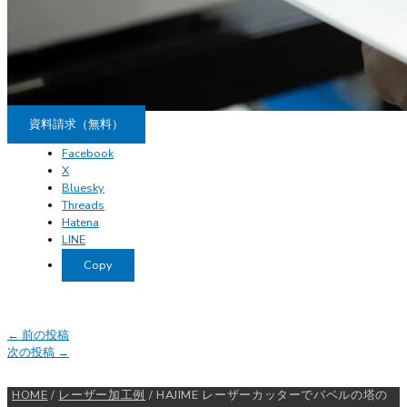
資料請求（無料）
Facebook
X
Bluesky
Threads
Hatena
LINE
Copy
←
前の投稿
次の投稿
→
HOME
/
レーザー加工例
/
HAJIME レーザーカッターでバベルの塔の