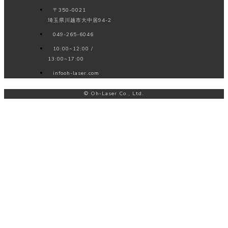
〒350-0021
埼玉県川越市大中居94-2
049-265-6046
10:00~12:00 /
13:00~17:00
info
oh-laser.com
© Oh-Laser Co., Ltd.