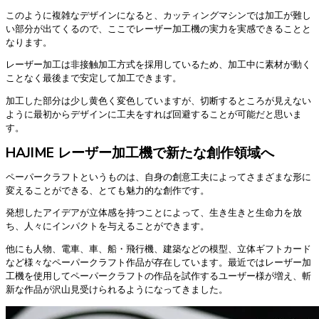
このように複雑なデザインになると、カッティングマシンでは加工が難し
い部分が出てくるので、ここでレーザー加工機の実力を実感できることと
なります。
レーザー加工は非接触加工方式を採用しているため、加工中に素材が動く
ことなく最後まで安定して加工できます。
加工した部分は少し黄色く変色していますが、切断するところが見えない
ように最初からデザインに工夫をすれば回避することが可能だと思いま
す。
HAJIME レーザー加工機で新たな創作領域へ
ペーパークラフトというものは、自身の創意工夫によってさまざまな形に
変えることができる、とても魅力的な創作です。
発想したアイデアが立体感を持つことによって、生き生きと生命力を放
ち、人々にインパクトを与えることができます。
他にも人物、電車、車、船・飛行機、建築などの模型、立体ギフトカード
など様々なペーパークラフト作品が存在しています。最近ではレーザー加
工機を使用してペーパークラフトの作品を試作するユーザー様が増え、斬
新な作品が沢山見受けられるようになってきました。