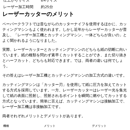
仕上がりサイズ
B4サイズ
レーザー加工時間
約25分
レーザーカッターのメリット
ペーパークラフトでは昔ながらのカッターナイフを使用するほかに、カッ
ティングマシンもよく使われます。しかし近年からレーザーカッターが普
及し、「レーザー加工機とカッティングマシン、一体どちらが良いの」と
よく聞かれるようになりました。
実際、レーザーカッターとカッティングマシンのどちらも紙の切断に向い
ています。紙の種類を問わず素早くカットすることができ、また切り抜き
とハーフカット、どちらも対応できます。では、両者の違いは何でしょ
う。
その答えはレーザー加工機とカッティングマシンの加工方式の違いです。
カッティングマシンは「カッター刃」を使用して紙に圧力を加えてカット
する方式を採用しています。一方、レーザーカッターはレーザー光を集光
して紙の表面に照射し、照射されるポイントを瞬間に燃やしてカットする
方式となっています。簡単に言えば、カッティングマシンは接触加工で、
レーザー加工機は非接触加工です。
両者それぞれメリットとデメリットがあります。
機種
メリット
デメリット