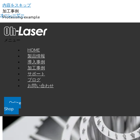
内容をスキップ
加工事例
オーレーザー
Processing example
2014-08-27
HAJIME レーザーカッターでバベルの塔のペーパークラフト
メニュー
子供の時分に工作などで慣れ親しんだ画用紙。あまりに身近なものだった
HOME
にも関わらず、大人になってからは触れる機会がめっきり減ったのではな
製品情報
いでしょうか。童心に帰り、画用紙を使ってペーパークラフトはいかがで
導入事例
しょう。
加工事例
サポート
ブログ
お問い合わせ
Online
Shop