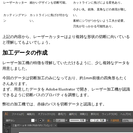
レーザーカッター
細かいデザインも切断可能。
カットラインに焦げによる変色あり。
小さい丸、鋭角、直角などの表現が難し
カッティングマシ
カットラインに焦げが付かな
い。
ン
い。
素材にシワがつかないよう工夫が必要。
刃先が引っかかる可能性あり。
上記の内容から、レーザーカッターはより複雑な形状の切断に向いている
と理解してもよいでしょう。
加工データの作成
レーザー加工機の特徴を理解していただけるように、少し複雑なデータを
用意しました。
今回のデータは切断加工のみになっており、約1mm前後の四角形もたく
さんあります。
まず、用意したデータを Adobe Illustrator で開き、レーザー加工機が認識
できるように切断パスのプロパティを調整します。
弊社の加工機では、赤線のパスを切断データと認識します。