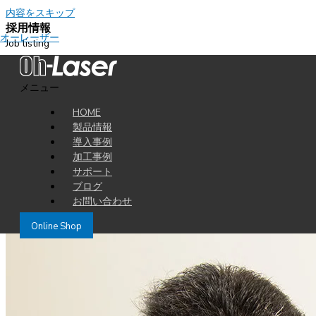
内容をスキップ
採用情報
オーレーザー
Job listing
現在募集している職種
メニュー
一般事務・顧客対応
サービスエンジニア
HOME
ソフトウエア開発
製品情報
エレクトロニクス開発
導入事例
メカトロニクス開発
加工事例
サポート
Greetings
ブログ
ご挨拶
お問い合わせ
Online Shop