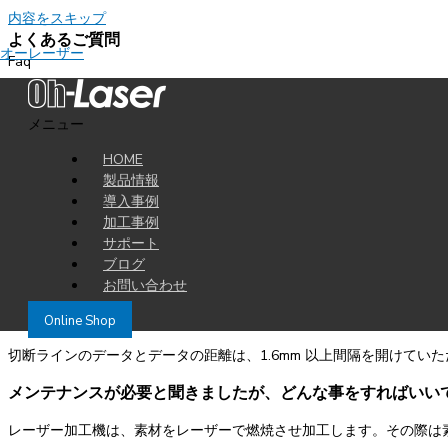
内容をスキップ
よくあるご質問
オーレーザー
Faq
製品に関するご質問
メニュー
加工を開始する原点は、どのように合わせますか？
HOME
HAJIME レーザー加工機は、着脱式のハニカムテーブルを採用し
製品情報
導入事例
加工素材をテーブルにセットした後、レーザーポインターを加工開始
加工事例
サポート
また、ハニカムテーブルにあらかじめ紙などを敷いていただき、アウ
ブログ
レーザーの焦点はどのくらいの大きさですか？
お問い合わせ
理論上の焦点径は約 0.08mm となりますが、実際に素材へ照射した際
Online Shop
切断ラインのデータとデータの距離は、1.6mm 以上間隔を開けてい
メンテナンスが必要と聞きましたが、どんな事をすればいい
レーザー加工機は、素材をレーザーで燃焼させ加工します。その際は