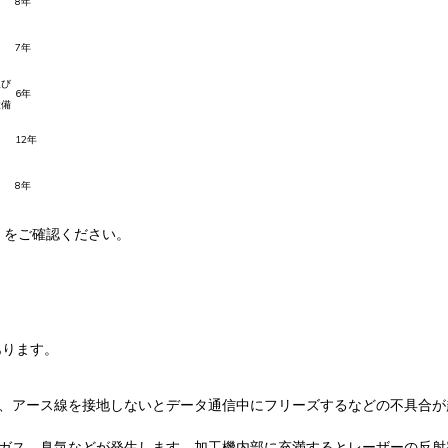
8年
7年
及び
6年
設備
12年
8年
] をご確認ください。
あります。
、アース線を接地しないとデータ通信中にフリーズするなどの不具合が
ガス、臭気などが発生します。加工機内部に充満するとレーザーの反射