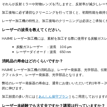
それらが反射ミラーや対物レンズを汚しますと、反射率が減少しレー
加工後毎に必ず適切なクリーニングを行って頂くと、初期性能を維持
レーザー加工機の特性上、加工後毎のクリーニングは必須とご承知く
レーザーの波長を教えてください。
HAJIME レーザー加工機には、素材を加工する際に使用する炭酸ガ
炭酸ガスレーザー ：波長 10.6 μm
レーザーダイオード：波長 650 nm
消耗品の寿命はどのくらいですか？
HAJIME レーザー加工機の消耗品は、レーザー発振器、光学部品
クフィルター、レーザー発振器、光学部品となります。
弊社のレーザー発振器の寿命は、通常にお使いいただいて約1年半～
的に伸びます。
加工頻度の多い方には [
あんしん保守プラン
] もご用意しております
レーザー未経験でも大丈夫ですか？講習は行っていますか？