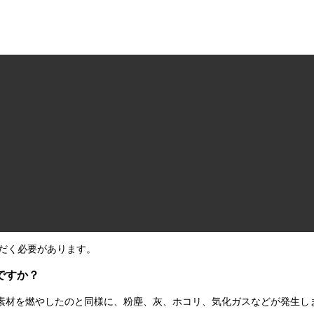
ているため、機械上に原点位置を表示しておりません。（脱着するたびにズ
位置に合わせる仕様となります。
トラインの輪郭もしくはアートボードの輪郭をマークして素材をセット
の燃え広がりを考慮しますと 0.2mm ～ 0.8mm ほどの刃幅となり
ただく必要があります。
ですか？
素材を燃やしたのと同様に、粉塵、灰、ホコリ、気化ガスなどが発生し