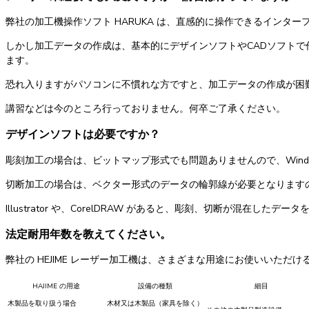
弊社の加工機操作ソフト HARUKA は、直感的に操作できるイン
しかし加工データの作成は、基本的にデザインソフトやCADソフトで作
ます。
恐れ入りますがパソコンに不慣れな方ですと、加工データの作成が困
講習などは今のところ行っておりません。何卒ご了承ください。
デザインソフトは必要ですか？
彫刻加工の場合は、ビットマップ形式でも問題ありませんので、Wind
切断加工の場合は、ベクター形式のデータの輪郭線が必要となります
Illustrator や、CorelDRAW があると、彫刻、切断が混在した
法定耐用年数を教えてください。
弊社の HEJIME レーザー加工機は、さまざまな用途にお使いいた
HAJIME の用途
設備の種類
細目
木製品を取り扱う場合
木材又は木製品（家具を除く）