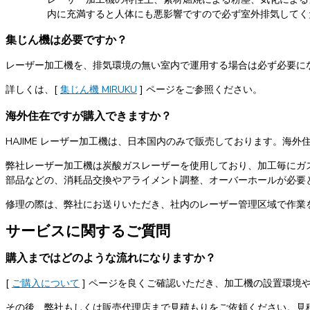
内に充満すると人体にも悪影響ですので必ず室外排気してく
集じん機は必要ですか？
レーザー加工機を、排気環境の無い室内で運用する場合は必ず必要に
詳しくは、[
集じん機 MIRUKU
] ページをご参照ください。
海外住在ですが購入できますか？
HAJIME レーザー加工機は、日本国内のみで販売しております。海
弊社レーザー加工機は炭酸ガスレーザーを使用しており、加工毎にガ
部品などの、消耗品交換やアライメント調整、オーバーホールが必要
修理の際は、弊社にお送りいただき、社内のレーザー管理区域で作業
サービスに関するご質問
購入まではどのような流れになりますか？
[
ご購入について
] ページを良くご確認いただき、加工機の設置環境
その後、弊社もしくは販売代理店まで見積もりをご依頼ください。見