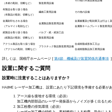
その他の木製品製造設備
（木材の彫刻、切断など）
製造業用設備
布製品を取り扱う場合
繊維工業用設備
その他の設備
（布製品の彫刻、切断など）
金属刻印をされる場合
金属被覆及び彫刻業又は打はく
金属製品製造業用設備
（アルマイト彫刻など）
金属製ネームプレート製造業用
紙製品を取り扱う場合
パルプ・紙・紙加工品
（紙製品の彫刻、切断など）
製造業用設備
アクリル製品を取り扱う場合
合成樹脂成形加工又は
プラスチック製品製造業用設備
（アクリルの彫刻、切断など）
合成樹脂製品加工業用設備
詳しくは、国税庁ホームページ [
第4節 機械及び装置関係共通事項
設置に関するご質問
設置時に注意することはありますか？
HAJIME レーザー加工機は、設置にあたり下記環境を準備する必要が
アース線を接地する環境（必須）
加工機内部部品のレーザー発振器からノイズが多く出るため
加工粉塵の排気環境（必須）
レーザー加工機の特性上、素材燃焼による粉塵、気化による