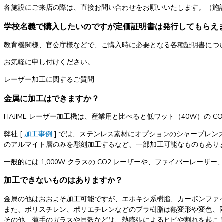
各施設にご来店の際は、直接お問い合わせをお願いいたします。（施
学校名義で購入したいのですが定価証明書は発行してもらえ
教育機関様、官公庁様などで、ご購入時に必要となる各種証明書につ
お気軽に申し付けください。
レーザー加工に関するご質問
金属に加工はできますか？
HAJIME レーザー加工機は、産業用と比べると低ワット（40W）の
弊社 [
加工事例
] では、ステンレス素材にオプションのシャープレ
のアルマイト層のみを彫刻加工するなど、一部加工可能なものもあり
一般的には 1,000W クラスの CO2 レーザーや、ファイバーレ
加工できないものはありますか？
金属の他はおおよそ加工可能ですが、エポキシ系樹脂、カーボンファ
また、ポリスチレン、ポリエチレンなどのプラ樹脂は熱変形や変色、
その他、薄手のガラスや貝殻などは、熱膨張によるヒビや割れを起こ