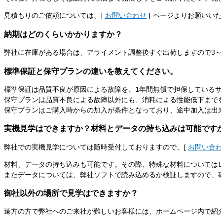
見積もりのご依頼については、[
お問い合わせ
] ページよりお願いい
納期はどのくらいかかりますか？
弊社に在庫がある場合は、アライメント調整後すぐ出荷しますので3
標準保証と保守プランの違いを教えてください。
標準保証は品質不良が原因による故障を、1年間無償で担保している
保守プランは品質不良による故障以外にも、消耗による性能低下まで
保守プランはご購入時からの加入が条件となっており、途中加入は出
実機見学はできますか？材料とデータの持ち込みは可能です
弊社での実機見学については随時受付しておりますので、[
お問い合
材料、データの持ち込みも可能です。その際、特殊な材料については
またデータについては、弊社ソフトで読み込めるか検証しますので、
御社以外の場所で見学はできますか？
遠方の方で弊社へのご来社が難しいお客様には、ホームページ内で紹介