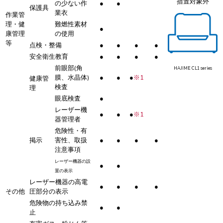
措置対象外
の少ない作
●
●
保護具
業衣
作業管
理・健
難燃性素材
●
康管理
の使用
等
点検・整備
●
●
●
●
安全衛生教育
●
●
●
●
前眼部(角
HAJIME CL1 series
膜、水晶体)
●
●
●
※1
健康管
検査
理
眼底検査
●
レーザー機
●
●
●
※1
器管理者
危険性・有
掲示
害性、取扱
●
●
●
●
注意事項
レーザー機器の設
●
●
置の表示
レーザー機器の高電
●
●
●
●
その他
圧部分の表示
危険物の持ち込み禁
●
●
止