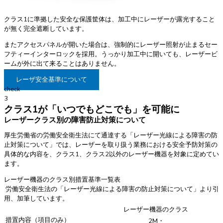
クラス1に準拠した安全な保護筐体は、加工中にレーザーが露光すること
が無く完全遮断しています。
またアクセスパネルが開いた場合は、強制的にレーザー照射が止まるセー
フティーインターロックを採用。うっかり加工中に開いても、レーザービ
ームが外に出て来ることはありません。
レーザ安全基準について
check
3
クラス1が「いつでもどこでも」を可能に
レーザークラス別の障害防止対策について
厚生労働省の労働安全衛生法にて通達する「レーザー光線による障害の防
止対策について」では、レーザーを取り扱う業務における安全予防対策の
具体的な内容を、クラス1、クラス2以外のレーザー機器を対象に定めてい
ます。
レーザー機器のクラス別措置基準一覧表
労働安全衛生法の「レーザー光線による障害の防止対策について」より引
用、加筆しています。
レーザー機器のクラス
措置内容（項目のみ）
2M・