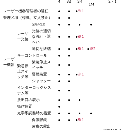
4
3B
3R
2・1
1M
レーザー機器管理者の選任
●
●
●
※1
管理区域（標識、立入禁止）
●
●
●
●
●
●
光路の位置
光路の適切
レーザ
な設計・遮
●
●
●
※1
ー光路
へい
適切な終端
●
●
●
※1
●
※2
キーコントロール
●
●
レーザ
緊急停止ス
ー機器
●
●
緊急停
イッチ
止スイ
警報装置
●
●
●
※1
ッチ等
シャッター
●
●
インターロックシス
●
●
テム等
放出口の表示
●
●
●
操作位置
●
光学系調整時の措置
●
●
●
●
保護眼鏡
●
●
●
※1
皮膚の露出