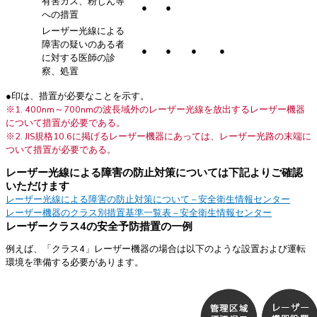
有害ガス、粉じん等
●
●
への措置
レーザー光線による
障害の疑いのある者
●
●
●
●
に対する医師の診
察、処置
●印は、措置が必要なことを示す。
※1. 400nm～700nmの波長域外のレーザー光線を放出するレーザー機器
について措置が必要である。
※2. JIS規格10.6に掲げるレーザー機器にあっては、レーザー光路の末端に
ついて措置が必要である。
レーザー光線による障害の防止対策については下記よりご確認
いただけます
レーザー光線による障害の防止対策について – 安全衛生情報センター
レーザー機器のクラス別措置基準一覧表 – 安全衛生情報センター
レーザークラス4の安全予防措置の一例
例えば、「クラス4」レーザー機器の場合は以下のような設置および運転
環境を準備する必要があります。