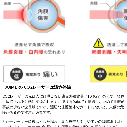
HAJIME の CO2レーザーは遠赤外線
CO2レーザーの光は人には見えない遠赤外線波長（10.6㎛）の光で、物体
に吸収されると熱に変換されます。 透明な物体でも透過しないので比較的
事故の少ない波長域ですが、適切な保護筐体でガードしないと、火傷の危
険があるので注意が必要です。
万が一レーザーに被ばくした場合、最も被害を受けやすいのは眼部（目）
になります。レーザーの波長により傷害を受ける部位が異なりますが、