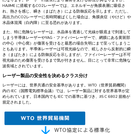
HAJIME に搭載するCO2レーザーでは、エネルギーが角膜表層に吸収さ
れ、熱さを感じ、瞬き（まばたき）による防御反応を示します。ただし、
高出力のCO2レーザーに長時間被ばくした場合は、角膜炎症（やけど）や
水晶体混濁（白内障）に至る恐れがあります。
また、特に危険なレーザーは、水晶体を透過して光線が眼底まで到達して
しまう半導体レーザーやYAG・ファイバーレーザーで、網膜にある黄斑部
の中心（中心窩）が傷害を受けると最悪の場合失明にまで至ってしまうこ
ともあります。半導体レーザーは可視光線なので、眩しさから反射的に瞬
き（まばたき）による防御反応を示しますが、ファイバーレーザーは不可
視光線のため傷害を受けるまで気が付きません。目にとって非常に危険な
波長域とされています。
レーザー製品の安全性を決めるクラス分け
レーザーには、世界共通の安全基準があります。WTO（世界貿易機関）
内の IEC（国際電気標準会議）では、レーザー製品に対する世界基準が定
められています。日本国内でも IEC での基準に基づき、JIS C 6802 規格が
規定されました。