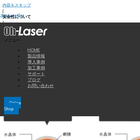
内容をスキップ
[
オーレーザー
安全性について
]
About safety
JIS に準拠した安全性でいつでもどこでも使える
check
メニュー
1
HOME
レーザーの危険性とクラス分けについて
製品情報
レーザー波長による眼部被ばくの危険性
導入事例
加工事例
サポート
ブログ
お問い合わせ
Online
Shop