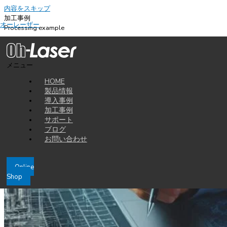
内容をスキップ
加工事例
オーレーザー
Processing example
2025-05-15
Solidworks の3Dデータからレーザー加工用の2Dデータを作成
メニュー
みなさまご無沙汰しております、お久しぶりの投稿です。そろそろ更新し
HOME
なくては、といつも思っていたのですが、あっという間に月日が経ってお
製品情報
りました。
導入事例
加工事例
サポート
ブログ
お問い合わせ
Online
Shop