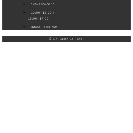
049-265-6046
10:00~12:00 /
13:00~17:00
info
oh-laser.com
© Oh-Laser Co., Ltd.