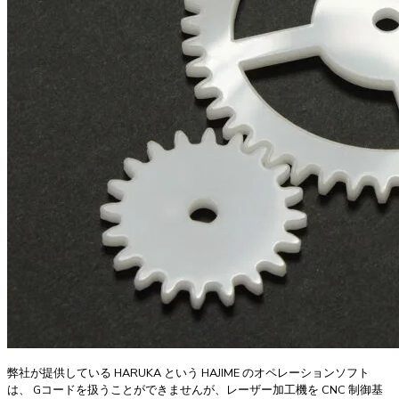
弊社が提供している HARUKA という HAJIME のオペレーションソフト
は、 Gコードを扱うことができませんが、レーザー加工機を CNC 制御基