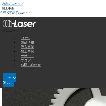
内容をスキップ
加工事例
オーレーザー
Processing example
2012-07-18
POM（ポリアセタール）のレーザー加工
メニュー
弊社レーザー加工機は教育分野でもご興味をいただいており、各種学校様
HOME
からも多く引き合いをいただいております。
製品情報
導入事例
そんなお客様から“Gコードというデータで加工が出来ないか？”というお
加工事例
問い合わせをいただきました。Gコードとは加工機械で使われるデータ形
サポート
式ですが、使い慣れたデータでレーザー加工がしたいというご要望です。
ブログ
お問い合わせ
Online
Shop