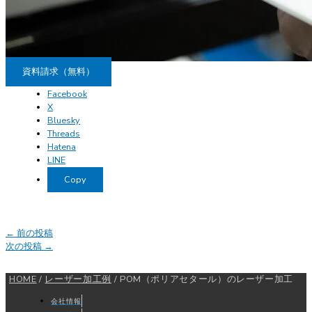
資料請求（無料）
Facebook
X
Bluesky
Threads
Hatena
LINE
Copy
←
前の投稿
次の投稿
→
HOME
/
レーザー加工例
/
POM（ポリアセタール）のレーザー加工
会社情報