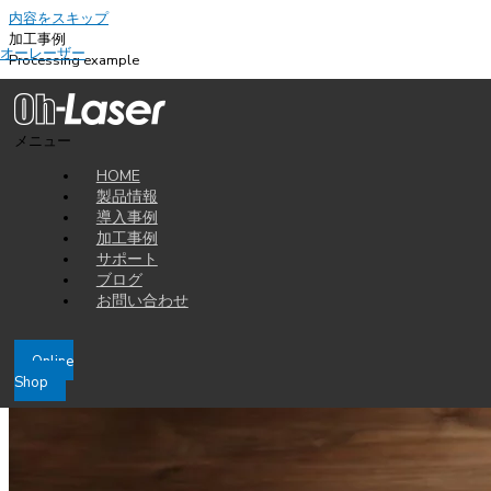
内容をスキップ
加工事例
オーレーザー
Processing example
2015-04-15
レーザー加工機でMDFを加工してミニチュア蓄音機をつくりま
メニュー
す
HOME
様々な電化製品が溢れている今、モノづくりの原点に立ち返り昔懐かしい
製品情報
蓄音機を再現しました。しかし、ミニチュアのオブジェですので、音は出
導入事例
せません。
加工事例
サポート
ブログ
お問い合わせ
Online
Shop