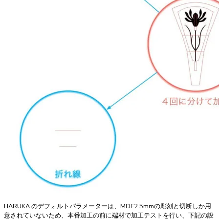
HARUKA のデフォルトパラメーターは、MDF2.5mmの彫刻と切断しか用
意されていないため、本番加工の前に端材で加工テストを行い、下記の設