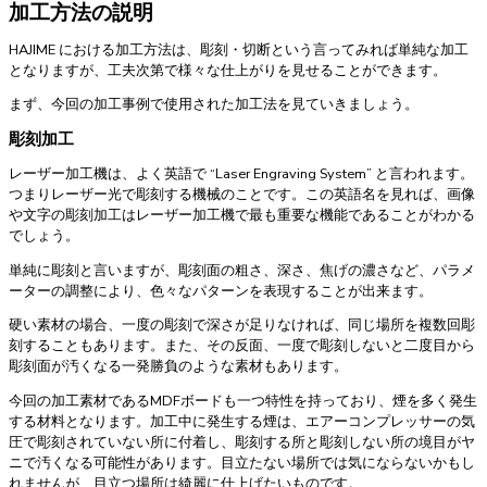
加工方法の説明
HAJIME における加工方法は、彫刻・切断という言ってみれば単純な加工
となりますが、工夫次第で様々な仕上がりを見せることができます。
まず、今回の加工事例で使用された加工法を見ていきましょう。
彫刻加工
レーザー加工機は、よく英語で “Laser Engraving System” と言われます。
つまりレーザー光で彫刻する機械のことです。この英語名を見れば、画像
や文字の彫刻加工はレーザー加工機で最も重要な機能であることがわかる
でしょう。
単純に彫刻と言いますが、彫刻面の粗さ、深さ、焦げの濃さなど、パラメ
ーターの調整により、色々なパターンを表現することが出来ます。
硬い素材の場合、一度の彫刻で深さが足りなければ、同じ場所を複数回彫
刻することもあります。また、その反面、一度で彫刻しないと二度目から
彫刻面が汚くなる一発勝負のような素材もあります。
今回の加工素材であるMDFボードも一つ特性を持っており、煙を多く発生
する材料となります。加工中に発生する煙は、エアーコンプレッサーの気
圧で彫刻されていない所に付着し、彫刻する所と彫刻しない所の境目がヤ
ニで汚くなる可能性があります。目立たない場所では気にならないかもし
れませんが、目立つ場所は綺麗に仕上げたいものです。