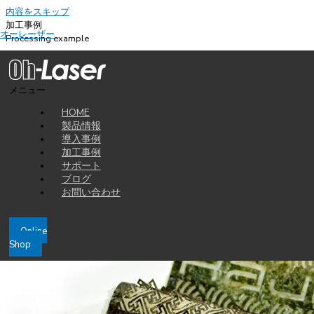
内容をスキップ
加工事例
オーレーザー
Processing example
2016-02-15
HAJIME レーザーカッターで海苔を加工してみます
メニュー
海苔は日本人には馴染みのある食材の一つ。おにぎりや太巻き、おもちや
HOME
おせんべいにも欠かせません。
製品情報
そんな海苔に、ロゴや模様、メッセージをレーザー加工機で彫刻して、お
導入事例
店のアピールに活用してはいかがでしょうか。
加工事例
サポート
ブログ
お問い合わせ
Online
Shop