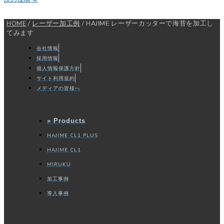
HOME
/
レーザー加工例
/
HAJIME レーザーカッターで海苔を加工し
てみます
会社情報
採用情報
個人情報保護方針
サイト利用規約
メディアの皆様へ
» Products
HAJIME CL1 PLUS
HAJIME CL1
MIRUKU
加工事例
導入事例