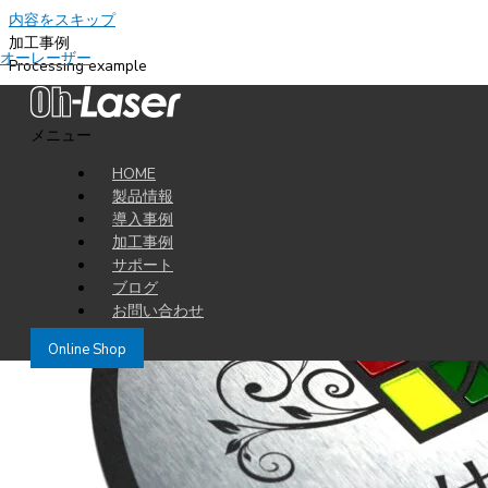
内容をスキップ
加工事例
オーレーザー
Processing example
2015-10-19
メニュー
アクリル系二層板をレーザーで加工します
HOME
レーザー加工ではポピュラーな商材である、アクリル系二層板を加工
製品情報
二層板というのは、色の違う二つのアクリルが層に重なっていて、彫
導入事例
加工事例
サポート
ブログ
お問い合わせ
Online Shop