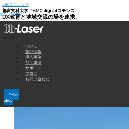
内容をスキップ
都留文科大学 THMC digitalコモンズ
オーレーザー
DX教育と地域交流の場を連携。
新たな価値の創造で学生たちの未来に貢献。
Prologue
メニュー
つる
都留
文科大学は、1953年に発足した山梨県立臨時教員養成所を起源とす
HOME
る大学で、東日本エリア唯一の公立の教員養成系大学です。
製品情報
2023年には、時代が求める新しい教育を実践・経験できる場として、先
導入事例
進的な設備を有する THMC を竣工しました。
加工事例
HAJIME を利用した様々な企画やプロジェクトに取り組んでいます。
サポート
ブログ
お問い合わせ
Online
Shop