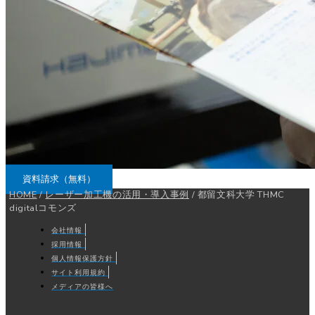
資料請求（無料）
HOME
/
レーザー加工機の活用・導入事例
/
都留文科大学 THMC
digitalコモンズ
会社情報
採用情報
個人情報保護方針
サイト利用規約
メディアの皆様へ