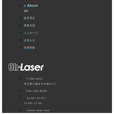
» About
us
経営理念
事業内容
メッセージ
お知らせ
採用情報
〒350-0021
埼玉県川越市大中居94-2
049-265-6046
10:00~12:00 /
13:00~17:00
info
oh-laser.com