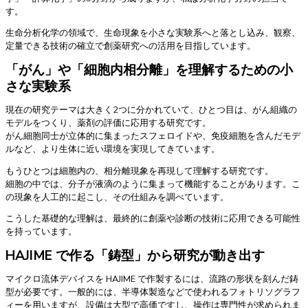
す。
生命分析化学の領域で、生命現象を小さな実験系へと落とし込み、観察、
定量できる技術の確立で創薬研究への活用を目指しています。
「がん」や「細胞内相分離」を理解するための小
さな実験系
現在の研究テーマは大きく2つに分かれていて、ひとつ目は、がん組織の
モデルをつくり、薬剤の評価に応用する研究です。
がん細胞同士が立体的に集まったスフェロイドや、免疫細胞を含んだモデ
ルなど、より生体に近い環境を実現してきています。
もうひとつは細胞内の、相分離現象を再現して理解する研究です。
細胞の中では、分子が液滴のように集まって機能することがあります。こ
の現象を人工的に起こし、その仕組みを調べています。
こうした基礎的な理解は、最終的に創薬や診断の技術に応用できる可能性
を持っています。
HAJIME で作る「鋳型」から研究が動き出す
マイクロ流体デバイスを HAJIME で作製するには、流路の形状を刻んだ鋳
型が必要です。一般的には、半導体製造などで使われるフォトリソグラフ
ィーを用いますが、設備は大型で高価ですし、操作は専門性が求められま