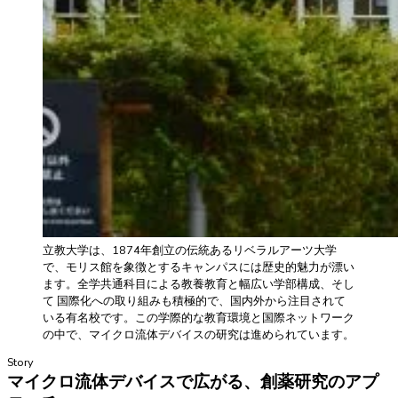
立教大学は、1874年創立の伝統あるリベラルアーツ大学
で、モリス館を象徴とするキャンパスには歴史的魅力が漂い
ます。全学共通科目による教養教育と幅広い学部構成、そし
て 国際化への取り組みも積極的で、国内外から注目されて
いる有名校です。この学際的な教育環境と国際ネットワーク
の中で、マイクロ流体デバイスの研究は進められています。
Story
マイクロ流体デバイスで広がる、創薬研究のアプ