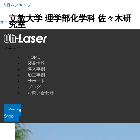
内容をスキップ
立教大学 理学部化学科 佐々木研
究室
オーレーザー
立教大学 理学部化学科 佐々木研究室
小さなデバイスの中に生体環境を再現。
メニュー
HAJIME と拓く創薬研究の新たな可能性。
HOME
Prologue
製品情報
立教大学 理学部化学科で生命分析化学の研究を行う佐々木研究室では、マ
導入事例
イクロ流体デバイスを用いた生体物質の実験が進められています。
加工事例
サポート
髪の毛ほどの細い流路をもつこのデバイスは、学生達と共に HAJIME を利
ブログ
用して作製し、仮説検証のスピードを加速させているそうです。
お問い合わせ
その取り組みと展望を追ってみました。
Online
Shop