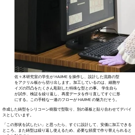
佐々木研究室の学生が HAJIME を操作し、設計した流路の型
をアクリル板から切り出します。加工しているのは、細胞サ
イズの凹凸をたくさん彫刻した特殊な型との事。 学生自ら
が試作、検証を繰り返し、再度データを作り直してすぐに形
にする。この手軽な一連のフローが HAJIME の魅力だそう。
作成した鋳型をシリコーン樹脂で型取り、別の基板と貼り合わせてデバイ
スとしています。
「この形状を試したい」と思ったら、すぐに設計して、安価に加工できる
ところ、また鋳型は繰り返し使えるため、必要な頻度で作り替えられると