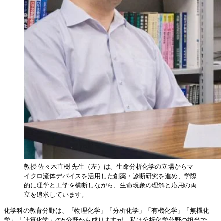
教授 佐々木直樹 先生（左）は、生命分析化学の立場からマ
イクロ流体デバイスを活用した創薬・診断研究を進め、学際
的に理学と工学を横断しながら、生命現象の理解と応用の両
立を追求しています。
化学科の教育分野は、「物理化学」「分析化学」「有機化学」「無機化
学」「計算化学」の5分野から成りますが、私は分析化学分野の担当で