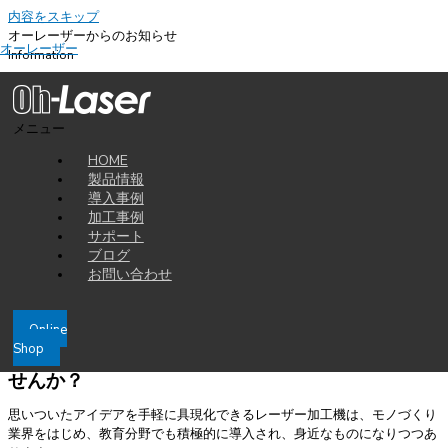
内容をスキップ
オーレーザーからのお知らせ
オーレーザー
Information
2025-12-01
年末年始の出荷スケジュールについて
メニュー
平素より弊社製品をご愛顧頂き、誠にありがとうございます。
HOME
製品情報
誠に勝手ながら、年末年始の出荷スケジュールについて下記の通りとさせ
導入事例
て頂きます。運送会社が繁忙期のため、配達遅延などが発生する可能性も
加工事例
ございますので、余裕を持ったご発注、修理依頼をお願い申し上げます。
サポート
年内出荷最終日：2025年12月19日（金）まで
ブログ
年始出荷開始日：2026年01月05日（月）より
お問い合わせ
お客様にはご迷惑をおかけいたしますが、何卒ご理解頂きますようお願い
申し上げます。
Online
Shop
レーザー加工機でビジネスの可能性を広げてみま
せんか？
思いついたアイデアを手軽に具現化できるレーザー加工機は、モノづくり
業界をはじめ、教育分野でも積極的に導入され、身近なものになりつつあ