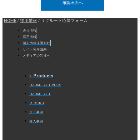
・当社提供のソフトウエアにて、加工機の運転情報を受信する方法
3. 個人情報の利用目的
あらかじめ、当社Webサイトにて利用目的を公表しているか、本人か
HOME
/
採用情報
/
リクルート応募フォーム
同意を得た利用目的の範囲に限定して使用いたします。
会社情報
当社がお預かりする個人情報の利用目的は次のとおりです。・お取引、
採用情報
採用等に関するご連絡のため
個人情報保護方針
・当社が取扱う商品、サービスのご提供のため
サイト利用規約
・当社が取扱う商品、サービスに関するお知らせのため
・お客様と当社との間で締結した契約の履行のため
メディアの皆様へ
・お客様に事前にご同意頂いた目的のため
上記以外の目的で個人情報を利用する際には、法令等による場合を除
» Products
き、その利用目的を明示し、あらためて同意を得るものとします。
HAJIME CL1 PLUS
4. 個人情報の正確性および安全性の確保
当社、個人情報保護方針は必要に応じ適宜見直しを行い、正確性の確保
HAJIME CL1
に努めます。
MIRUKU
また、個人情報の安全性を確保するため、個人情報に対する安全対策を
実施し、個人情報の漏えい、滅失又はき損の防止に努めます。
加工事例
5. 委託先の監督
導入事例
業務委託について、個人情報の保護をより確実にするため、業務委託契
約を締結する際には、委託先に個人情報保護法の遵守を義務付け、委託
先に対する管理・監督を徹底いたします。