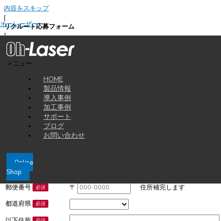
内容をスキップ
[
オーレーザー
リクルート応募フォーム
]
Job application
必要事項を入力の上、履歴書・職務経歴書を添付してご応募ください。担
メニュー
当より追ってご連絡差し上げます。
HOME
製品情報
導入事例
加工事例
サポート
希望職種
必須
ブログ
お問い合わせ
お名前
必須
フリガナ
必須
Online
メールアドレス
必須
Shop
郵便番号
〒
住所補完します
必須
都道府県
必須
以下住所
必須