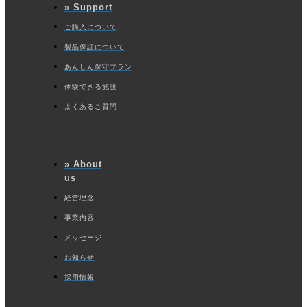
» Support
6. 個人情報保護管理体制及び全従業員への周知・徹底
ご購入について
個人情報保護管理者を設置するとともに、その役割を明確にし、適切に
個人情報保護に関する活動を行える体制を整備し、さらに継続的な改善
製品保証について
を実施いたします。また、全従業員（役員、社員、アルバイト、派遣社
あんしん保守プラン
員等）に対して、個人情報保護に関する取組みの周知・徹底を図りま
す。
体験できる施設
7. 個人情報の利用目的の通知、開示、訂正、利用停止
よくあるご質問
ご本人に関する情報の利用目的の通知、開示、訂正、利用停止および第
三者提供の停止の求めがあった場合は、請求者がご本人であることを確
認させていただいた上で、特別な理由がない限り、合理的な範囲、期間
で対応いたします。
» About
us
8. 苦情および相談
個人情報の取扱いに関する苦情や相談は、誠実かつ適切に対応いたしま
経営理念
す。
事業内容
個人情報保護方針に関するお問合せ
メッセージ
E-mail：info
oh-laser.c
制定日：2010年8月1
お知らせ
採用情報